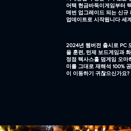
어택 현금바둑이게임부터 텍
매번 업그레이드 되는 신규
업데이트로 시작됩니다 세계
2024년 웹버전 출시로 P
을 훈련, 턴제 보드게임과 
정점 텍사스홀 덤게임 오마
미를 그대로 재해석 100%
이 이동하기 귀찮으신가요?