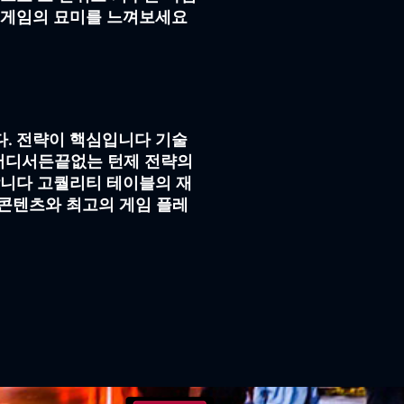
드게임의 묘미를 느껴보세요
다. 전략이 핵심입니다 기술
 어디서든끝없는 턴제 전략의
니다 고퀄리티 테이블의 재
 콘텐츠와 최고의 게임 플레