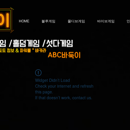
HOME
블루게임
몰디브게임
바이브게임
인
Widget Didn’t Load
Check your internet and refresh
this page.
If that doesn’t work, contact us.