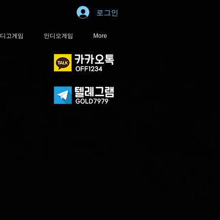
로그인
디고게임
인디오게임
More