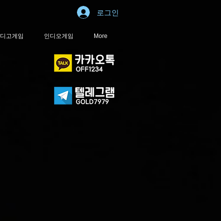
로그인
디고게임
인디오게임
More