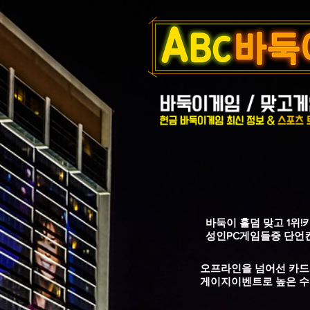
바둑이 홀덤 맞고 1
성인PC게임들중 단언컨
오프라인을 넘어선 카드
게이지이벤트로 높은 수익