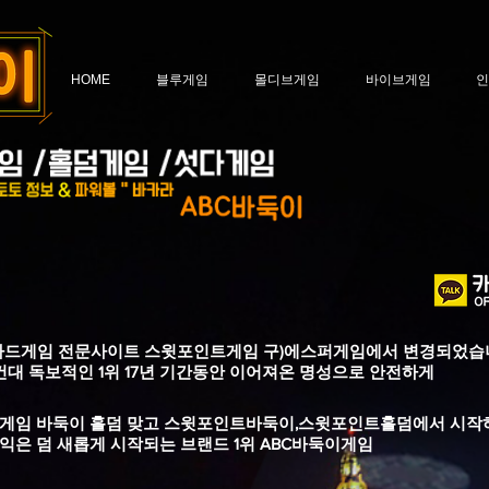
HOME
블루게임
몰디브게임
바이브게임
인
위!카드게임 전문사이트 스윗포인트게임 구)에스퍼게임에서 변경되었습
대 독보적인 1위 17년 기간동안 이어져온 명성으로 안전하게
게임 바둑이 홀덤 맞고 스윗포인트바둑이,스윗포인트홀덤에서 시
은 덤 새롭게 시작되는 브랜드 1위 ABC바둑이게임